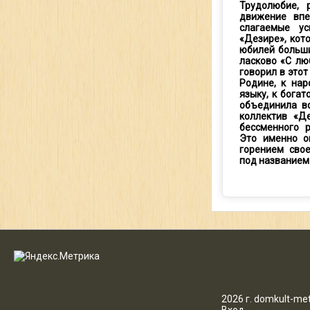
Трудолюбие, 
движение впе
слагаемые ус
«Дезире», кот
юбилей больши
ласково «С лю
говорил в этот
Родине, к нар
языку, к бога
объединила вс
коллектив «Д
бессменного 
Это именно о
горением сво
под названием
2026 г. domkult-met