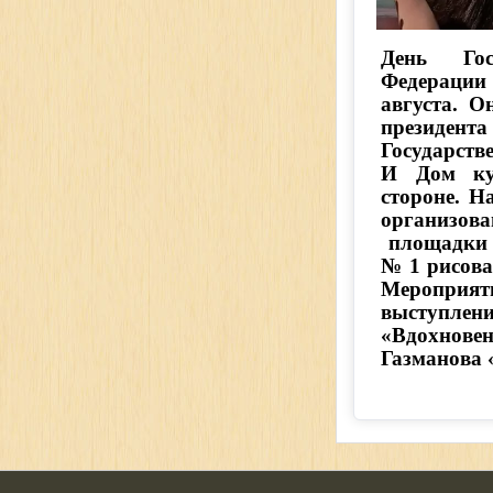
День Гос
Федерации
августа. О
президента
Государств
И Дом ку
стороне. Н
организова
площадки н
№ 1 рисова
Меропри
выступлен
«Вдохнов
Газманова 