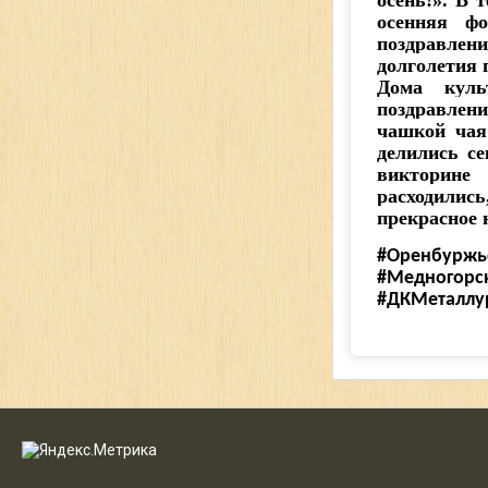
осень!». В
осенняя фо
поздравлен
долголетия
Дома куль
поздравлен
чашкой чая
делились се
викторине
расходились
прекрасное 
#Оренбуржь
#Медногорс
#ДКМеталлу