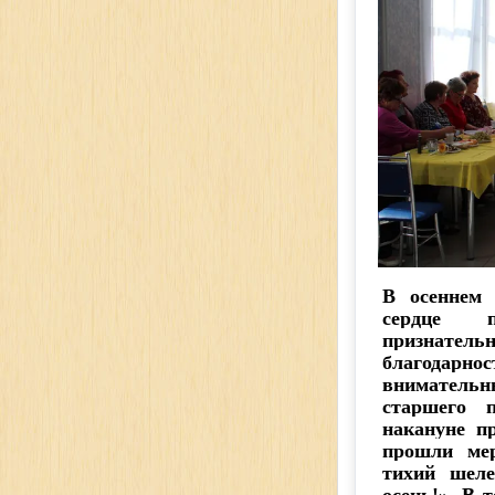
В осеннем 
сердце п
признатель
благодар
внимательн
старшего 
накануне п
прошли мер
тихий шеле