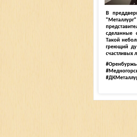
В преддвер
"Металлург"
представите
сделанные
Такой небол
греющий ду
счастливых 
#Оренбуржь
#Медногорс
#ДКМеталлу