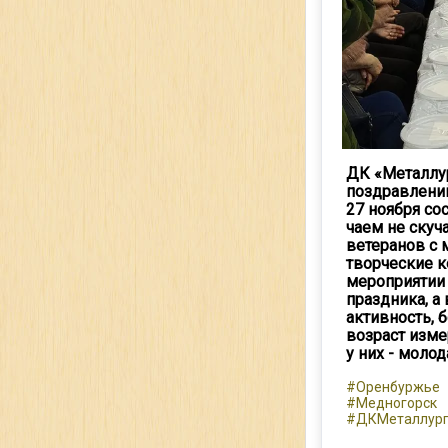
ДК «Металлур
поздравлений
27 ноября со
чаем не скуч
ветеранов с
творческие к
мероприятии 
праздника, а
активность, 
возраст изме
у них - молод
#Оренбуржье
#Медногорск
#ДКМеталлург