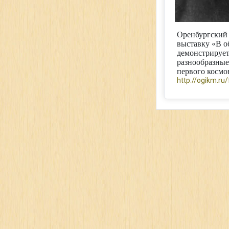
Оренбургский 
выставку «В о
демонстрируе
разнообразные
первого космо
http://ogikm.ru