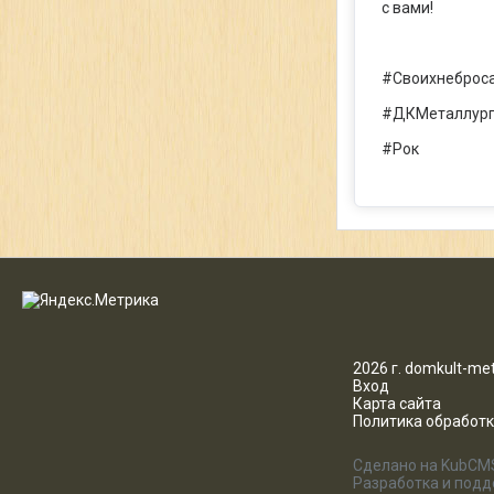
с вами!
#Своихнеброс
#ДКМеталлур
#Рок
2026 г. domkult-met
Вход
Карта сайта
Политика обработ
Сделано на KubCM
Разработка и под