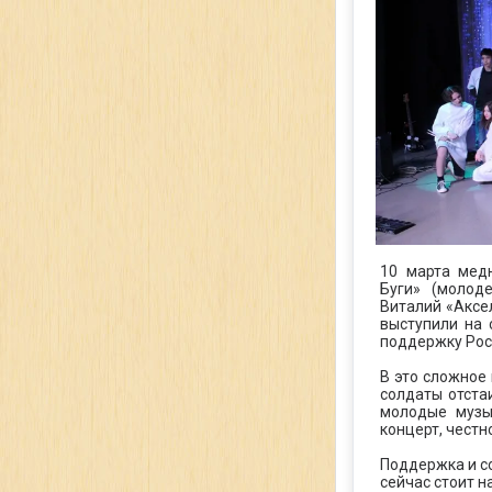
10 марта мед
Буги» (молод
Виталий «Аксел
выступили на 
поддержку Рос
В это сложное 
солдаты отста
молодые музы
концерт, честн
Поддержка и с
сейчас стоит н