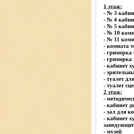
1 этаж:
- № 3 каби
- № 4 каби
- № 5 каби
- № 10 ком
- № 11 ком
- комната 
- гримерка
- гримерка
- кабинет 
- зрительн
- туалет д
- туалет сц
2 этаж:
- методиче
- кабинет 
- зал для 
- кабинет 
заведующег
- музей