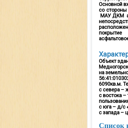
Основной в
со стороны
МАУ ДКМ ав
непосред
расположен
покрыти
асфальтовое
Характе
Объект здан
Медногорск
на земельн
56:41:01030
6090кв.м. Т
с севера – ж
с востока –
пользования
с юга – д/с
с запада – 
Список 