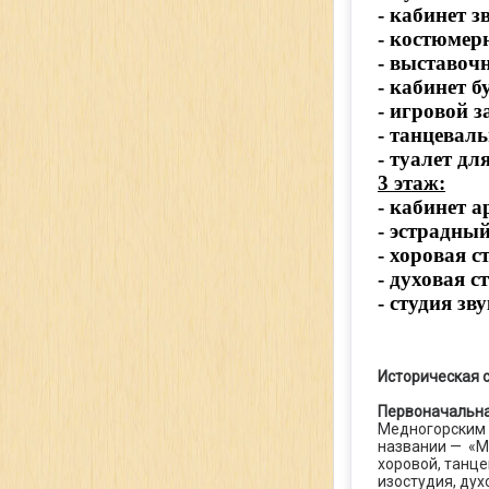
- кабинет 
- костюмер
- выставоч
- кабинет б
- игровой з
- танцевал
- туалет д
3 этаж:
- кабинет 
- эстрадны
- хоровая с
- духовая с
- студия зв
Историческая 
Первоначальна
Медногорским 
названии — «М
хоровой, танц
изостудия, дух