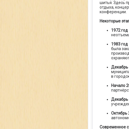
шитья. Здесь 
отдыха, концер
конференции.
Некоторые эта
1972 год
неотъемл
1983 год
была зак
производ
охраняют
Декабрь 
муниципа
в городс
Начало 2
партнёрс
Декабрь 
учрежден
Октябрь 
автономн
Современное с