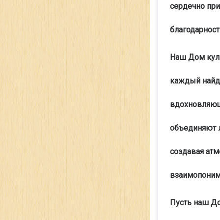
сердечно при
благодарност
Наш Дом куль
каждый найде
вдохновляющ
объединяют л
создавая атм
взаимопоним
Пусть наш До