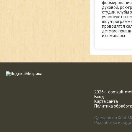
формирования:
духовой, рок-г
студии, клубы 
участвуют в те
шоу-программа
проводятся ка
детские празд
и семинары.
2026 г. domkult-met
Вход
Карта сайта
Политика обработ
Сделано на KubCM
Разработка и под