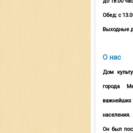
до 18.00 час
Обед: с 13.0
Выходные дн
О нас
Дом культу
города М
важнейши
населения.
Он был пос