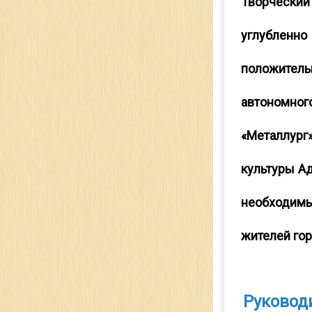
Творческий
углублен
положите
автоном
«Металлург
культуры А
необходимы
жителей гор
Руковод