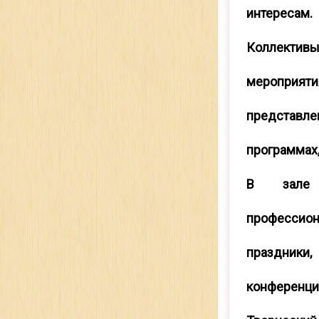
интересам.
Коллекти
мероприяти
представл
программах
В зале 
професси
праздники
конференци