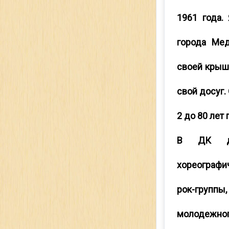
1961 года.
города Мед
своей крыш
свой досуг.
2 до 80 лет
В ДК дей
хореографич
рок-групп
молодежног