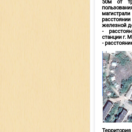
50м от тр
пользовани
магистрал
расстояни
железной д
- расстоя
станции г. 
- расстояни
Территор