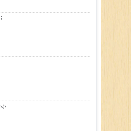
и?
ть)?