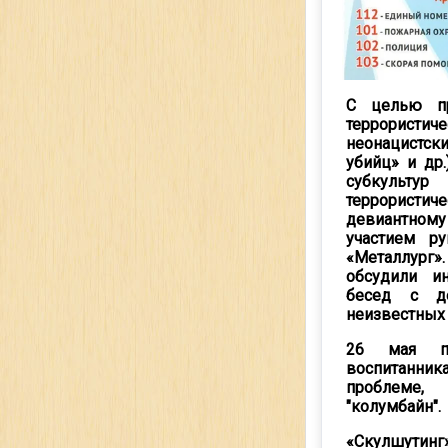
С целью пр
террорис
неонацистс
убийц» и др
субкульту
террористич
девиантному
участием р
«Металлург
обсудили и
бесед с де
неизвестных
26 мая пр
воспитанник
проблеме, 
"колумбайн".
«Скулшутинг