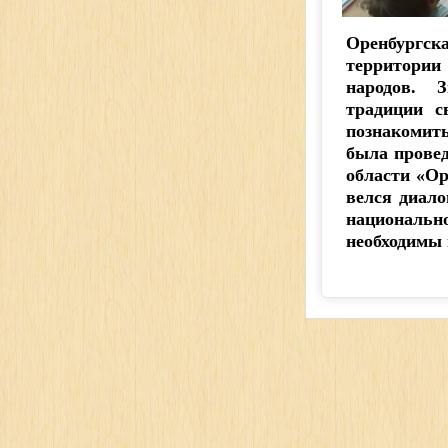
Оренбургск
территори
народов. 
традиции с
познакомить
была провед
области «О
велся диало
национально
необходимы