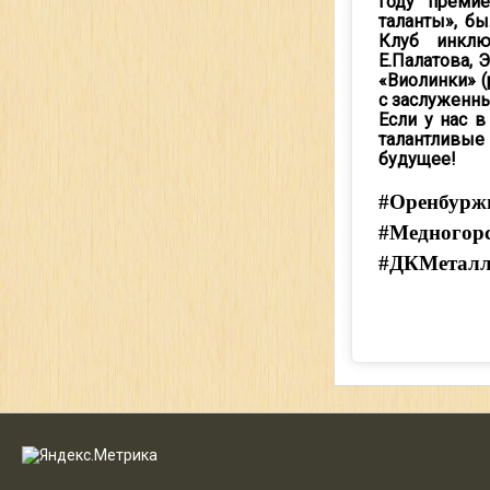
году преми
таланты», б
Клуб инклю
Е.Палатова, 
«Виолинки» (
с заслуженн
Если у нас 
талантливые 
будущее!
#Оренбурж
#Медногор
#ДКМеталл