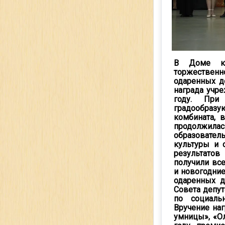
В Доме ку
торжественн
одаренных де
награда учр
году. При
градообраз
комбината, 
продолжилас
образовател
культуры и 
результатов
получили вс
и новогодние
одаренных д
Совета депут
по социаль
Вручение на
умницы», «О