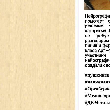
Нейрографи
помогает 
решение 
алгоритму.
не требуе
разговоро
линий и фо
класс Арт –
участник
нейрографи
создали сво
#пушкинск
#национал
#Оренбурж
#Медногор
#ДКМеталл