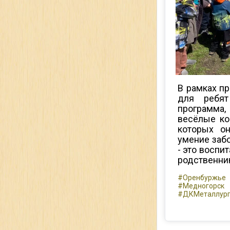
В рамках п
для ребя
программа
весёлые ко
которых он
умение забо
- это воспи
родственник
#Оренбуржье
#Медногорск
#ДКМеталлург