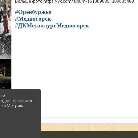
Больше фото https://vk.com/album-161309685_309635488
#Оренбуржье
#Медногорск
#ДКМеталлургМедногорск
тки
 подключенные к
екс Метрика,