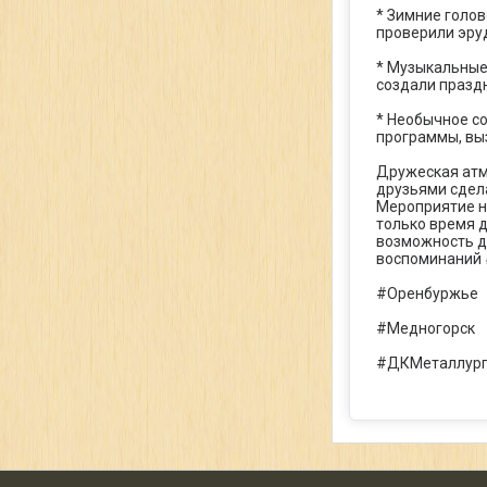
* Зимние голов
проверили эру
* Музыкальные
создали праздн
* Необычное с
программы, вы
Дружеская атм
друзьями сдел
Мероприятие н
только время 
возможность дл
воспоминаний 
#Оренбуржье
#Медногорск
#ДКМеталлург