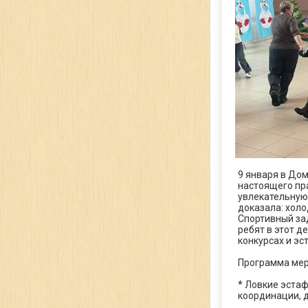
9 января в До
настоящего пр
увлекательную
доказала: холо
Спортивный за
ребят в этот д
конкурсах и эс
Программа мер
* Ловкие эстаф
координации, 