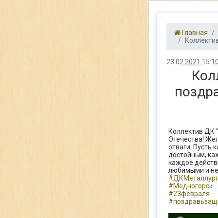
Главная
Коллектив
23.02.2021 15:1
Кол
поздр
Коллектив ДК 
Отечества! Жел
отваги. Пусть
достойным, каж
каждое действ
любимыми и н
#ДКМеталлур
#Медногорск
#23февраля
#поздравьзащ