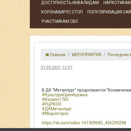
ДОСТУПНОСТЬ ИНВАЛИДАМ
НАРКОТИКАМ
КОРОНАВИРУС СТОП
ПОПУЛЯРИЗАЦИЯ САЙТ
УЧАСТНИКАМ СВО
Главная
МЕРОПРИЯТИЯ
Последние 
31.03.2021 12:57
В ДК "Металлург" продолжается "Космически
#КультураОренбуржья
#Космос1743
#РЦРКОО
#ДКМеталлург
#Медногорск
https://vk.com/video-161309685_456239298