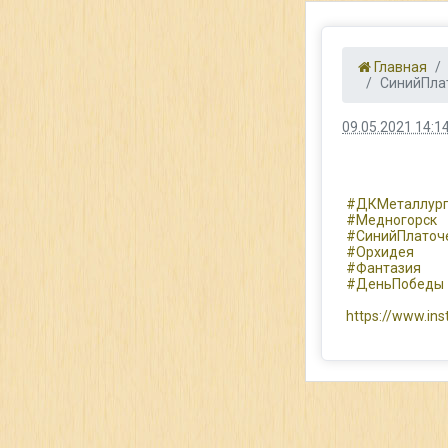
Главная
СинийПла
09.05.2021 14:1
#ДКМеталлур
#Медногорск
#СинийПлаточ
#Орхидея
#Фантазия
#ДеньПобеды
https://www.i