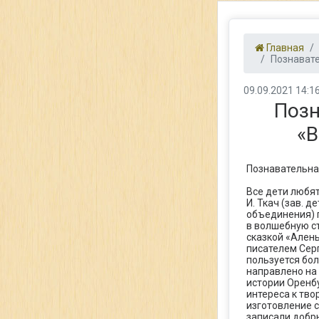
Главная
Познавате
09.09.2021 14:1
Позн
«В
Познавательна
Все дети любят
И. Ткач (зав. д
объединения) 
в волшебную ст
сказкой «Ален
писателем Серг
пользуется бо
направлено на
истории Оренб
интереса к тво
изготовление с
записали добры