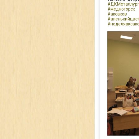
#ДКМеталлур
#медногорск
#аксаков
#аленькийцве
#неделяаксак