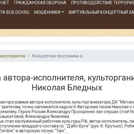
 НЕТ
ГРАЖДАНСКАЯ ОБОРОНА
ПРОТИВОДЕЙСТВИЕ ТЕРРОРИ
А BUS.GOV.RU
МОШЕННИКИ
ВИРТУАЛЬНЫЙ КОНЦЕРТНЫЙ З
мероприятия
Концертная программа а...
автора-исполнителя, культорган
Николая Бледных
тная программа автора-исполнителя, культорганизатора ДК "Метал
 зрителям, точно запомнится надолго! Авторские песни Николая о 
мляку, Герою России Александру Прохоренко зал слушал стоя! На
Башкатовой, Александра Яковлева.
х стал заслуженный работник культуры РФ, автор-исполнитель, п
упление младшего состава гр. "Дабл-Буги" (рук. К. Крутько). Реб
Zombie" и авторскую песню "Таю".