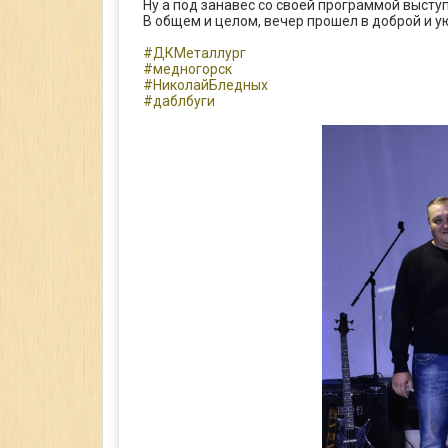
Ну а под занавес со своей программой выступ
В общем и целом, вечер прошел в доброй и у
#ДКМеталлург
#медногорск
#НиколайБледных
#даблбуги