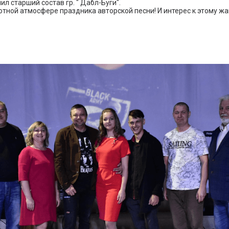
ил старший состав гр. " Дабл-Буги".
ютной атмосфере праздника авторской песни! И интерес к этому жа